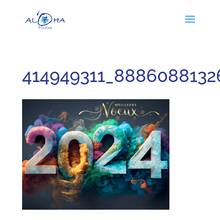
414949311_888608813