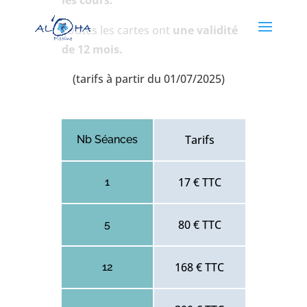
les cours.
Toutes les cartes ont
une validité
de 12 mois.
(tarifs à partir du 01/07/2025)
Tarifs
Nb Séances
17 € TTC
1
80 € TTC
5
168 € TTC
12