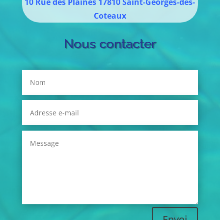
10 Rue des Plaines
17810
Saint-Georges-des-
Coteaux
Nous contacter
Envoi