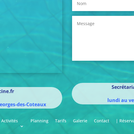
Secrétar
ine.fr
lundi au v
eorges-des-Coteaux
Activités
Planning
Tarifs
Galerie
Contact
| Réserv