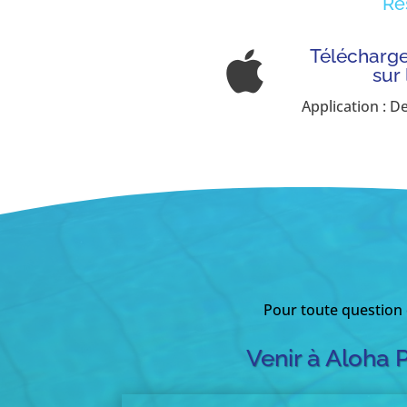
Ré
Télécharger

sur
Application : D
Pour toute question
Venir à Aloha 