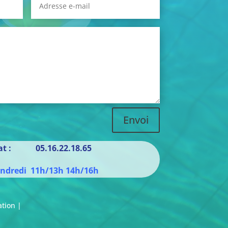
Envoi
iat : 05.16.22.18.65
endredi 11h/13h 14h/16h
ation |