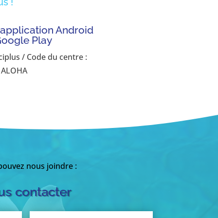
s !
'application Android
Google Play
ciplus / Code du centre :
ALOHA
ouvez nous joindre :
s contacter