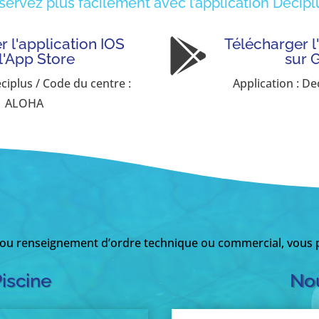
servez plus facilement avec l’application Deciplu
 l'application IOS
Télécharger l

 l'App Store
sur 
eciplus / Code du centre :
Application : De
ALOHA
 ou renseignement d’ordre technique ou commercial, vous p
Piscine
Nou