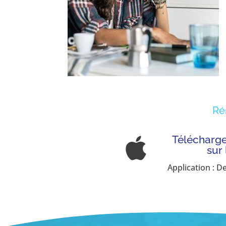
Ré
Télécharger

sur
Application : D