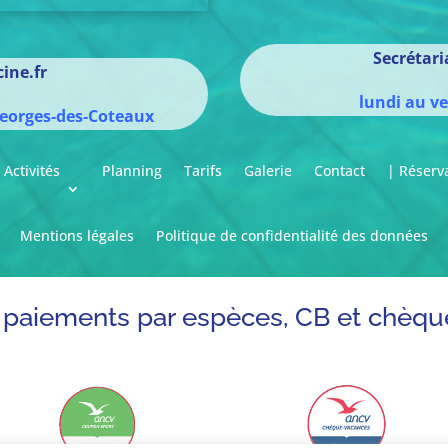
Secrétar
ine.fr
lundi au v
eorges-des-Coteaux
Activités
Planning
Tarifs
Galerie
Contact
| Réserv
Mentions légales
Politique de confidentialité des données
paiements par espèces, CB et chèqu