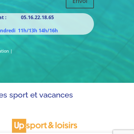
Envoi
iat : 05.16.22.18.65
endredi 11h/13h 14h/16h
ation |
es sport et vacances