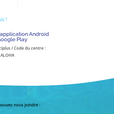
s !
'application Android
Google Play
ciplus / Code du centre :
ALOHA
ouvez nous joindre :