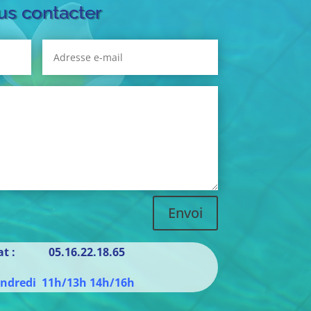
s contacter
Envoi
iat : 05.16.22.18.65
endredi 11h/13h 14h/16h