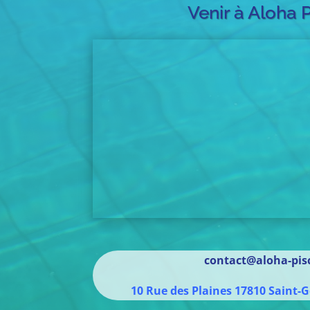
Venir à Aloha 
contact@aloha-pisc
10 Rue des Plaines
17810
Saint-G