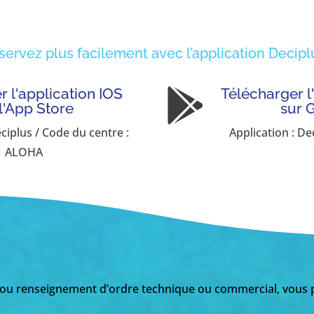
servez plus facilement avec l’application Deciplu
 l'application IOS
Télécharger l

 l'App Store
sur 
eciplus / Code du centre :
Application : De
ALOHA
 ou renseignement d’ordre technique ou commercial, vous p