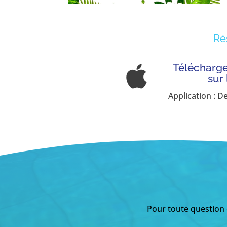
Ré
Télécharger

sur
Application : D
Pour toute question