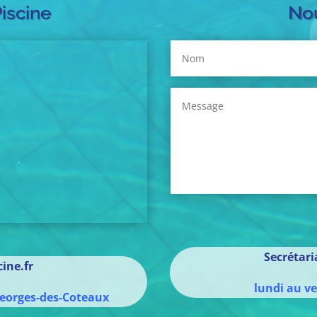
Piscine
Nou
Secrétar
ine.fr
lundi au v
eorges-des-Coteaux