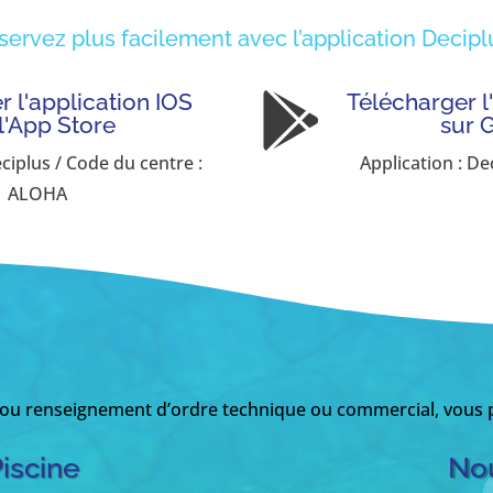
servez plus facilement avec l’application Deciplu
 l'application IOS
Télécharger l

 l'App Store
sur 
eciplus / Code du centre :
Application : De
ALOHA
 ou renseignement d’ordre technique ou commercial, vous p
Piscine
Nou