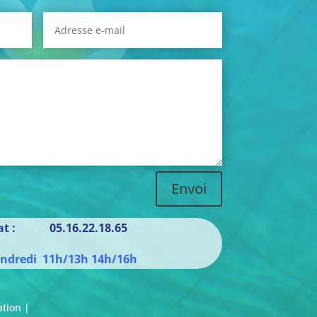
Envoi
iat : 05.16.22.18.65
endredi 11h/13h 14h/16h
ation |