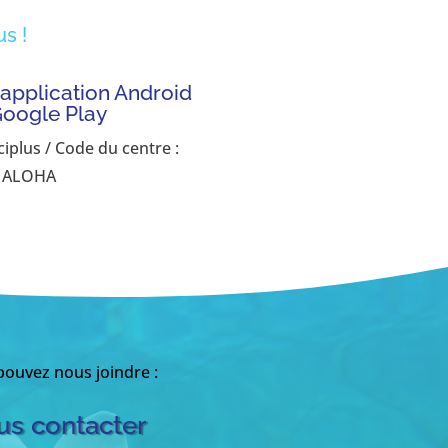
s !
'application Android
Google Play
ciplus / Code du centre :
ALOHA
ouvez nous joindre :
s contacter