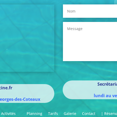
Secrétar
ine.fr
lundi au v
eorges-des-Coteaux
Activités
Planning
Tarifs
Galerie
Contact
| Réserv