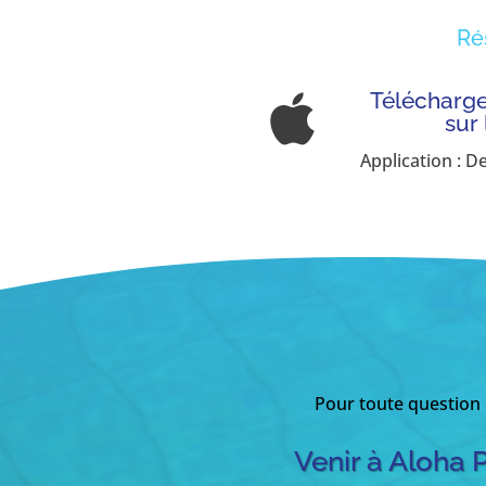
Ré
Télécharger

sur
Application : D
Pour toute question
Venir à Aloha 