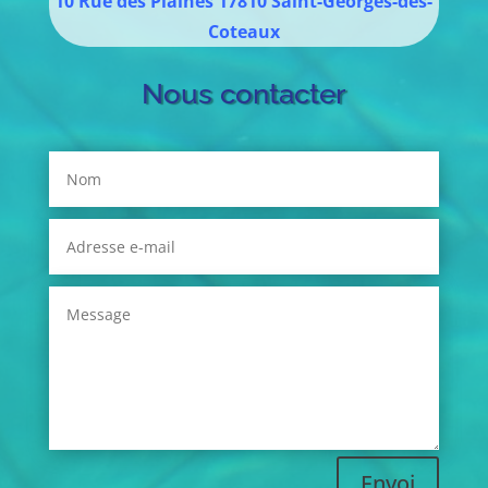
10 Rue des Plaines
17810
Saint-Georges-des-
Coteaux
Nous contacter
Envoi