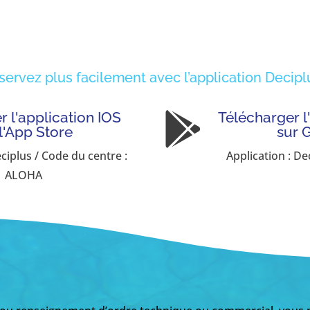
servez plus facilement avec l’application Deciplu
 l'application IOS
Télécharger l

 l'App Store
sur 
eciplus / Code du centre :
Application : De
ALOHA