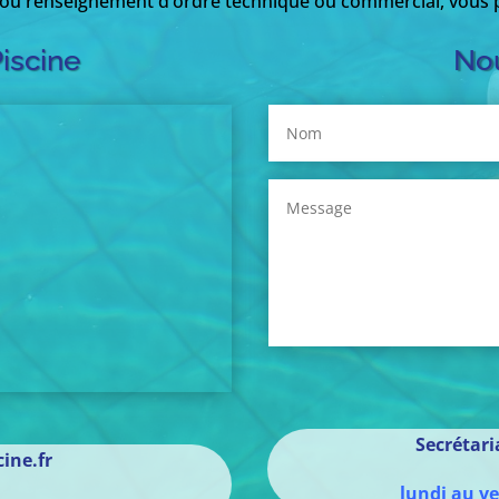
 ou renseignement d’ordre technique ou commercial, vous p
Piscine
Nou
Secrétar
ine.fr
lundi au v