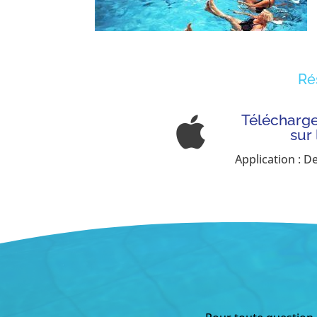
Ré
Télécharger

sur
Application : D