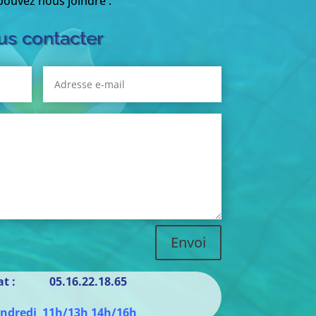
ouvez nous joindre :
s contacter
Envoi
iat : 05.16.22.18.65
endredi 11h/13h 14h/16h