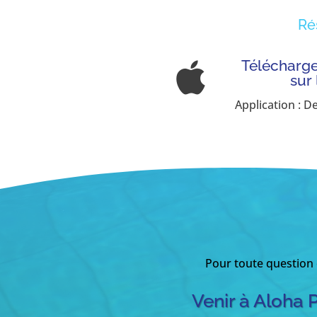
Ré
Télécharger

sur
Application : D
Pour toute question
Venir à Aloha 