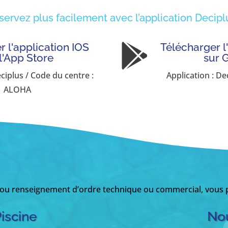
servez plus facilement avec l’application Deciplu
 l'application IOS
Télécharger l

 l'App Store
sur 
eciplus / Code du centre :
Application : De
ALOHA
 ou renseignement d’ordre technique ou commercial, vous p
Piscine
Nou