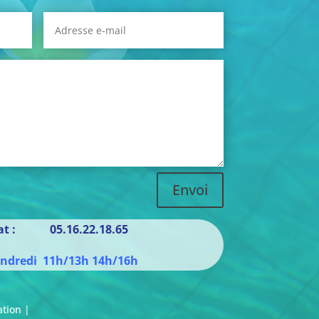
Envoi
iat : 05.16.22.18.65
endredi 11h/13h 14h/16h
ation |