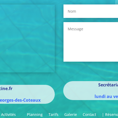
Secrétar
ine.fr
lundi au v
eorges-des-Coteaux
Activités
Planning
Tarifs
Galerie
Contact
| Réserv