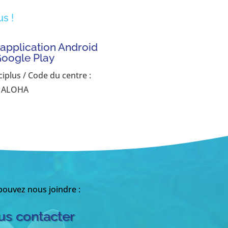
s !
'application Android
Google Play
ciplus / Code du centre :
ALOHA
ouvez nous joindre :
s contacter