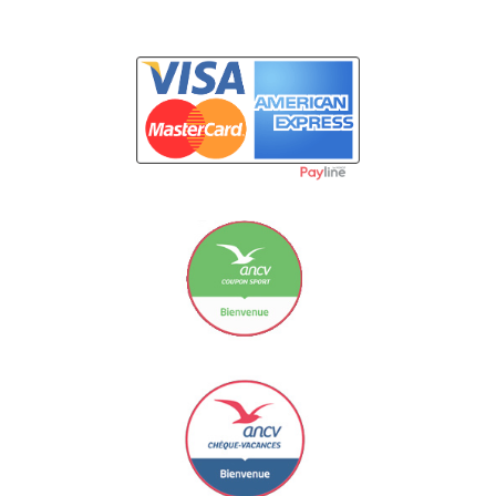
Carte Bancaire
Le Coupon Sport ancv