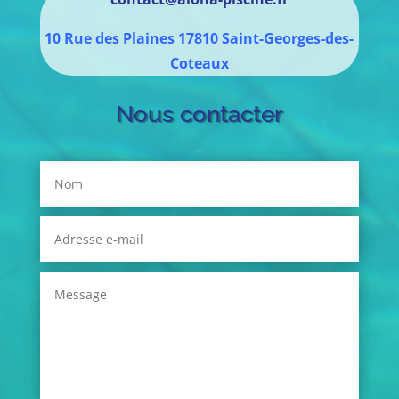
10 Rue des Plaines
17810
Saint-Georges-des-
Coteaux
Nous contacter