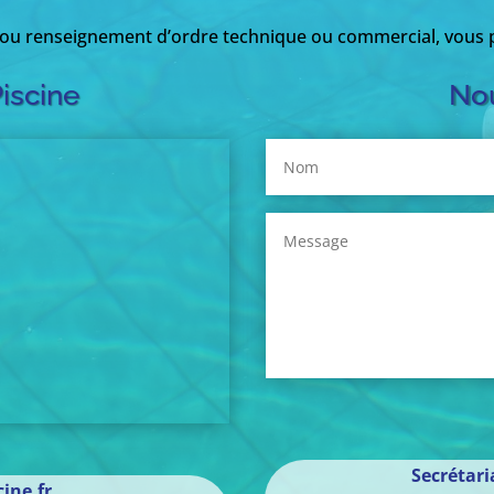
 ou renseignement d’ordre technique ou commercial, vous p
Piscine
Nou
Secrétar
ine.fr