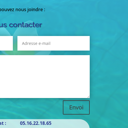
ouvez nous joindre :
s contacter
Envoi
iat : 05.16.22.18.65