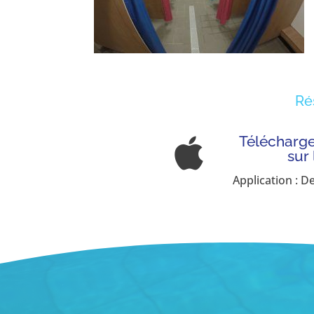
Ré
Télécharger

sur
Application : D