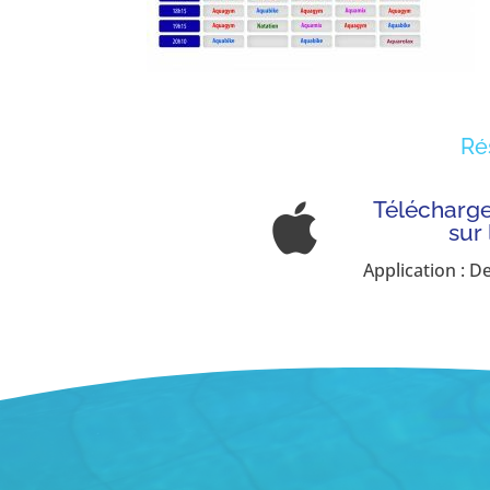
Ré
Télécharger

sur
Application : D