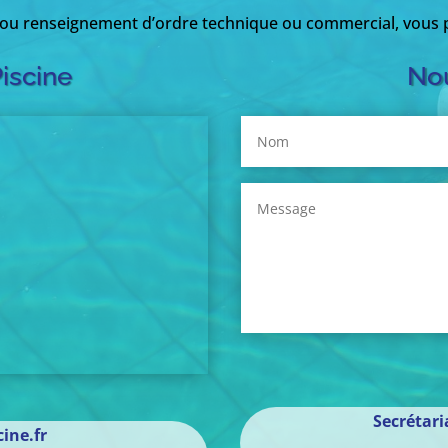
 ou renseignement d’ordre technique ou commercial, vous p
Piscine
Nou
Secrétar
ine.fr