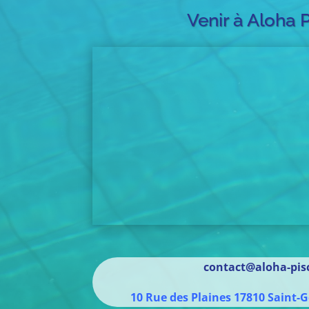
Venir à Aloha 
contact@aloha-pisc
10 Rue des Plaines
17810
Saint-G