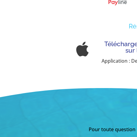
Ré
Télécharger

sur
Application : D
Pour toute question