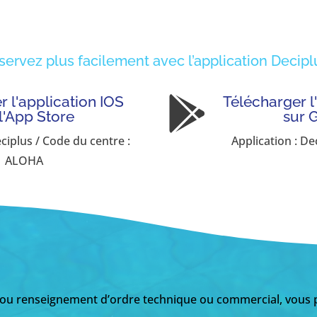
servez plus facilement avec l’application Deciplu
 l'application IOS
Télécharger l

 l'App Store
sur 
eciplus / Code du centre :
Application : De
ALOHA
 ou renseignement d’ordre technique ou commercial, vous p