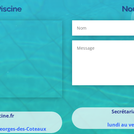
Piscine
Nou
Secrétar
ine.fr
lundi au v
eorges-des-Coteaux