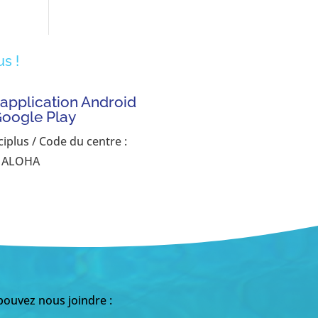
s !
'application Android
Google Play
ciplus / Code du centre :
ALOHA
ouvez nous joindre :