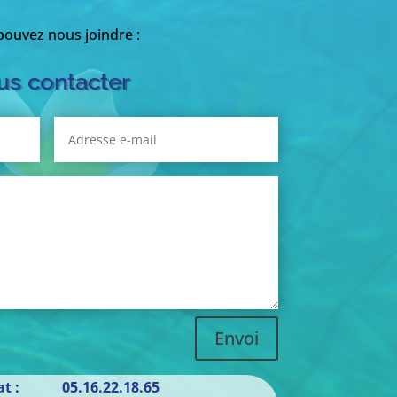
ouvez nous joindre :
s contacter
Envoi
iat : 05.16.22.18.65