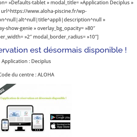
on= »Defaults-tablet » modal_title= »Application Deciplus »
url^https://www.aloha-piscine.fr/wp-
n^null|alt^null|title^appli|description^null »
ay-show-genie » overlay_bg_opacity= »80″
der_width= »2″ modal_border_radius= »10″]
ervation est désormais disponible !
Application : Deciplus
Code du centre : ALOHA