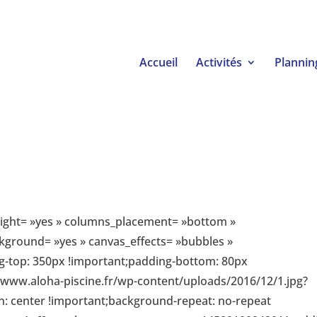
Accueil
Activités
Plannin
height= »yes » columns_placement= »bottom »
ground= »yes » canvas_effects= »bubbles »
-top: 350px !important;padding-bottom: 80px
://www.aloha-piscine.fr/wp-content/uploads/2016/12/1.jpg?
n: center !important;background-repeat: no-repeat