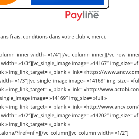
sans frais, conditions dans votre club », merci.
column_inner width= »1/4″][/vc_column_inner][/vc_row_inne
width= »1/3″][vc_single_image image= »14167″ img_size= »fu
k » img_link_target= »_blank » link= »https://www.ancv.com
dth= »1/3″][vc_single_image image= »14168″ img_size= »ful
k » img_link_target= »_blank » link= »http://www.actobi.com
single_image image= »14169″ img_size= »full »
k » img_link_target= »_blank » link= »http://www.ancv.com/
width= »1/2″][vc_single_image image= »14202″ img_size= »fu
k » img_link_target= »_blank »
aloha/?fref=nf »][/vc_column][vc_column width= »1/2″]