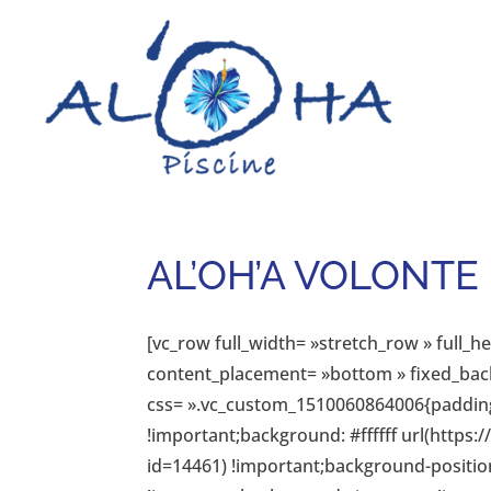
AL’OH’A VOLONTE
[vc_row full_width= »stretch_row » full_
content_placement= »bottom » fixed_back
css= ».vc_custom_1510060864006{padding
!important;background: #ffffff url(https
id=14461) !important;background-positio