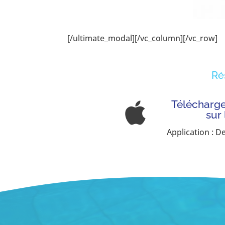
[/ultimate_modal][/vc_column][/vc_row]
Ré
Télécharger

sur
Application : D