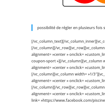
possibilité de régler en plusieurs fois 
[/vc_column_text][/vc_column_inner][vc_
[/vc_column][/vc_row][vc_row][vc_column 
alignment= »center » onclick= »custom_lin
coupon-sport »][/vc_column][vc_column wi
alignment= »center » onclick= »custom_lin
[/vc_column][vc_column width= »1/3″][vc_
alignment= »center » onclick= »custom_lin
[/vc_column][/vc_row][vc_row][vc_column 
alignment= »center » onclick= »custom_lin
link= »https://www.facebook.com/piscine.