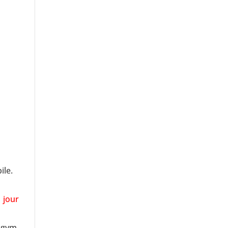
ile.
 jour
agym,