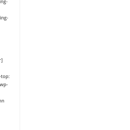
ing-
ing-
r]
-top:
/wp-
mn