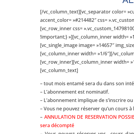
[/vc_column_text][vc_separator color= »c
accent_color= »#214482″ css= ».vc_cust
[vc_row_inner css= ».vc_custom_14798100
!important;} »][vc_column_inner width= »
[vc_single_image image= »14657″ img_size
[vc_column_inner width= »1/6″][/vc_colu
[vc_row_inner][vc_column_inner width= »
[vc_column_text]
– tout mois entamé sera du dans son intég
– L’abonnement est nominatif.
– L’abonnement implique de s’inscrire ou d
– Vous ne pouvez réserver qu’un cours à l
–
ANNULATION DE RESERVATION POSSIBLE 
sera décompté
– Vous pouvez réserver vos cours dans 