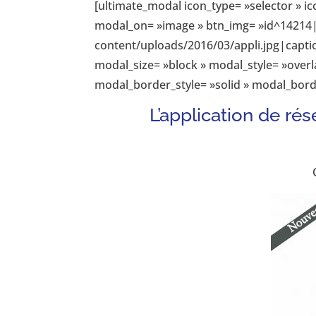
[ultimate_modal icon_type= »selector » ic
modal_on= »image » btn_img= »id^14214|
content/uploads/2016/03/appli.jpg|captio
modal_size= »block » modal_style= »overl
modal_border_style= »solid » modal_bor
L’application de rés