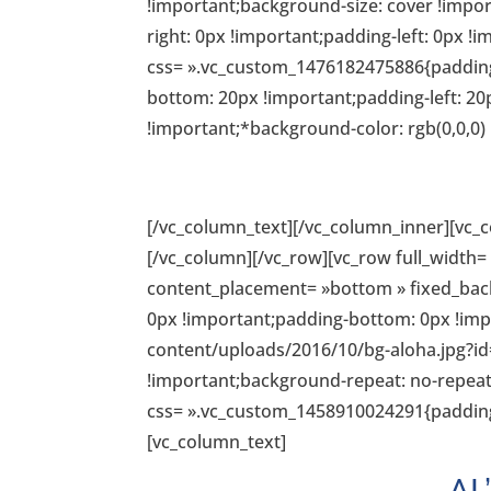
!important;background-size: cover !impo
right: 0px !important;padding-left: 0px !
css= ».vc_custom_1476182475886{padding-
bottom: 20px !important;padding-left: 20
!important;*background-color: rgb(0,0,0) 
AL’OH’A VOLONTE
[/vc_column_text][/vc_column_inner][vc_
[/vc_column][/vc_row][vc_row full_width=
content_placement= »bottom » fixed_bac
0px !important;padding-bottom: 0px !impo
content/uploads/2016/10/bg-aloha.jpg?id
!important;background-repeat: no-repeat
css= ».vc_custom_1458910024291{padding-r
[vc_column_text]
AL