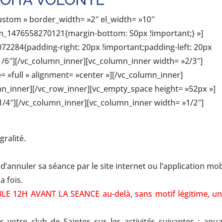
ustom » border_width= »2″ el_width= »10″
om_1476558270121{margin-bottom: 50px !important;} »]
72284{padding-right: 20px !important;padding-left: 20px
1/6″][/vc_column_inner][vc_column_inner width= »2/3″]
= »full » alignment= »center »][/vc_column_inner]
mn_inner][/vc_row_inner][vc_empty_space height= »52px »]
1/4″][/vc_column_inner][vc_column_inner width= »1/2″]
ralité.
’annuler sa séance par le site internet ou l’application mob
a fois.
12H AVANT LA SEANCE au-delà, sans motif légitime, un
votre club de Saintes sur les activités suivantes : aqu