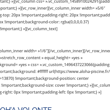
rtant;} »][vc_column css= ».vc_custom_1458910024291{padd
important;} »][vc_row_inner][vc_column_inner width= »5/6″
top: 20px !important;padding-right: 20px !important;padd
px !important;background-color: rgba(0,0,0,0.37)
!important;} »][vc_column_text]
column_inner width= »1/6″][/vc_column_inner][/vc_row_inne
 »stretch_row_content » equal_height= »yes »
kground= »yes » css= ».vc_custom_1496437223066{padding
rtant;background: #ffffff url(https://www.aloha-piscine.fr
=13870) !important;background-position: center
 !important;background-size: cover !important;} »][vc_colu
ight: 0px !important;padding-left: 0px !important;} »]
’OH’A VOLONTE